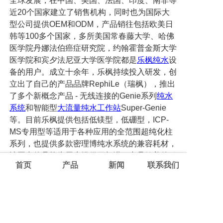
全球发展，在中国、美国、法国、印度、南非等
近20个国家建立了销售机构，同时也为国际大
型公司提供OEM和ODM，产品销往包括欧美日
韩等100多个国家，多所美国常春藤大学、哈佛
医学院丹娜法伯癌症研究院，约翰霍普金斯大学
医学院和宾夕法尼亚大学医学院都是
乐枫纯水
设
备的用户。成立十余年，乐枫持续投入研发，创
立出了自己的产品品牌RephiLe（瑞枫），推出
了多个新概念产品 - 无线连接的Genie系列
纯水
系统
和智能型
大流量纯水工作站
Super-Genie
等。目前乐枫提供包括低镁型，低硼型，ICP-
MS专用型等适用于各种应用的全范围超纯化柱
系列，也提供多款密理博纯水系统的兼容耗材，
让国产的品牌为用户提供可与进口产品媲美的服
首页
产品
新闻
联系我们
务。
关注
乐枫纯水
，关注乐枫动态!